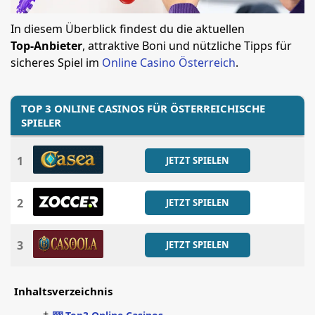
In diesem Überblick findest du die aktuellen
Top‑Anbieter
, attraktive Boni und nützliche Tipps für
sicheres Spiel im
Online Casino Österreich
.
TOP 3 ONLINE CASINOS FÜR ÖSTERREICHISCHE
SPIELER
1
JETZT SPIELEN
2
JETZT SPIELEN
3
JETZT SPIELEN
Inhaltsverzeichnis
+