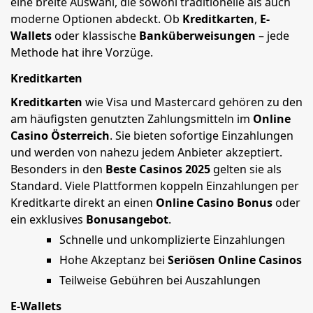
eine breite Auswahl, die sowohl traditionelle als auch
moderne Optionen abdeckt. Ob
Kreditkarten
,
E-
Wallets
oder klassische
Banküberweisungen
– jede
Methode hat ihre Vorzüge.
Kreditkarten
Kreditkarten
wie Visa und Mastercard gehören zu den
am häufigsten genutzten Zahlungsmitteln im
Online
Casino Österreich
. Sie bieten sofortige Einzahlungen
und werden von nahezu jedem Anbieter akzeptiert.
Besonders in den
Beste Casinos 2025
gelten sie als
Standard. Viele Plattformen koppeln Einzahlungen per
Kreditkarte direkt an einen
Online Casino Bonus
oder
ein exklusives
Bonusangebot
.
Schnelle und unkomplizierte Einzahlungen
Hohe Akzeptanz bei
Seriösen Online Casinos
Teilweise Gebühren bei Auszahlungen
E-Wallets