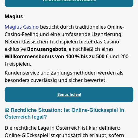
Magius
Magius Casino
besticht durch traditionelles Online-
Casino-Feeling und eine umfassende Lizenzierung.
Neben klassischen Tischspielen bietet das Casino
exklusive
Bonusangebote
, einschließlich eines
Willkommensbonus von 100 % bis zu 500 €
und 200
Freispielen.
Kundenservice und Zahlungsmethoden werden als
besonders zuverlässig und sicher bewertet.
Bonus holen!
⚖️ Rechtliche Situation: Ist Online‑Glücksspiel in
Österreich legal?
Die rechtliche Lage in Österreich ist klar definiert:
Online‑Glücksspiel ist grundsätzlich erlaubt, sofern