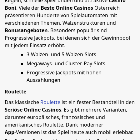
Regeln, schnelle Spielrunden und attraktive
Casino
Boni
. Viele der
Beste Online Casinos
Österreich
präsentieren Hunderte von Spielautomaten mit
verschiedenen Themen, Walzenstrukturen und
Bonusangeboten
. Besonders populär sind
Progressive Jackpots, bei denen sich der Gewinnpool
mit jedem Einsatz erhöht.
3-Walzen- und 5-Walzen-Slots
Megaways- und Cluster-Pay-Slots
Progressive Jackpots mit hohen
Auszahlungen
Roulette
Das klassische
Roulette
ist ein fester Bestandteil in den
Seriöse Online Casinos
. Es gibt mehrere Varianten,
darunter europäisches, französisches und
amerikanisches Roulette. Dank moderner
App
‑Versionen ist das Spiel heute auch mobil erlebbar.