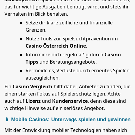
das für wichtige Ausgaben benötigt wird, und stets ihr
Verhalten im Blick behalten.
Setze dir klare zeitliche und finanzielle
Grenzen.
Nutze Tools zur Spielsuchtprävention im
Casino Österreich Online
.
Informiere dich regelmäßig durch
Casino
Tipps
und Beratungsangebote.
Vermeide es, Verluste durch erneutes Spielen
auszugleichen.
Ein
Casino Vergleich
hilft dabei, Anbieter zu finden, die
einen starken Fokus auf Spielerschutz legen. Achte
auch auf
Lizenz
und
Kundenservice
, denn diese sind
wichtige Hinweise auf ein seriöses Angebot.
📱 Mobile Casinos: Unterwegs spielen und gewinnen
Mit der Entwicklung mobiler Technologien haben sich