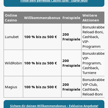
Finde dein perfektes Casino Spiel - Starte jetzt!
Online
Weitere
Willkommensbonus
Freispiele
Casino
Aktionen
Bonuskrabbe,
Reload-Boni,
200
Lunubet
100 % bis zu 500 €
Cashback,
Freispiele
VIP-
Programm
Bonuskrabbe,
VIP-
200
WildRobin
100 % bis zu 500 €
Programm,
Freispiele
Cashback,
Turniere
Bonuskrabbe,
200
VIP-Club,
Magius
100 % bis zu 500 €
Freispiele
Cashback,
Reload-Boni
Sichere dir deinen Willkommensbonus – Exklusive Angebote!