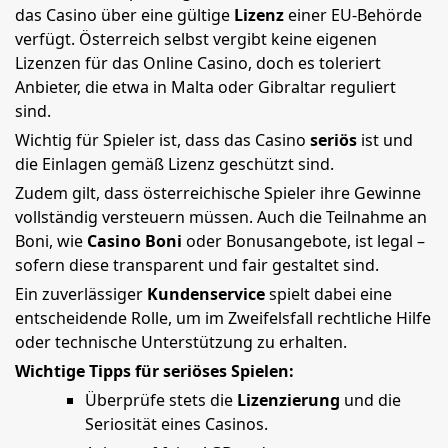
das Casino über eine gültige
Lizenz
einer EU‑Behörde
verfügt. Österreich selbst vergibt keine eigenen
Lizenzen für das Online Casino, doch es toleriert
Anbieter, die etwa in Malta oder Gibraltar reguliert
sind.
Wichtig für Spieler ist, dass das Casino
seriös
ist und
die Einlagen gemäß Lizenz geschützt sind.
Zudem gilt, dass österreichische Spieler ihre Gewinne
vollständig versteuern müssen. Auch die Teilnahme an
Boni, wie
Casino Boni
oder Bonusangebote, ist legal –
sofern diese transparent und fair gestaltet sind.
Ein zuverlässiger
Kundenservice
spielt dabei eine
entscheidende Rolle, um im Zweifelsfall rechtliche Hilfe
oder technische Unterstützung zu erhalten.
Wichtige Tipps für seriöses Spielen:
Überprüfe stets die
Lizenzierung
und die
Seriosität eines Casinos.