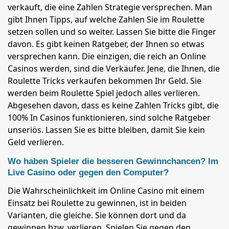
verkauft, die eine Zahlen Strategie versprechen. Man
gibt Ihnen Tipps, auf welche Zahlen Sie im Roulette
setzen sollen und so weiter. Lassen Sie bitte die Finger
davon. Es gibt keinen Ratgeber, der Ihnen so etwas
versprechen kann. Die einzigen, die reich an Online
Casinos werden, sind die Verkäufer. Jene, die Ihnen, die
Roulette Tricks verkaufen bekommen Ihr Geld. Sie
werden beim Roulette Spiel jedoch alles verlieren.
Abgesehen davon, dass es keine Zahlen Tricks gibt, die
100% In Casinos funktionieren, sind solche Ratgeber
unseriös. Lassen Sie es bitte bleiben, damit Sie kein
Geld verlieren.
Wo haben Spieler die besseren Gewinnchancen? Im
Live Casino oder gegen den Computer?
Die Wahrscheinlichkeit im Online Casino mit einem
Einsatz bei Roulette zu gewinnen, ist in beiden
Varianten, die gleiche. Sie können dort und da
gewinnen bzw. verlieren. Spielen Sie gegen den