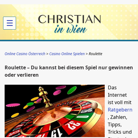
☰
Online Casino Österreich
Casino Online Spielen
Roulette
Roulette – Du kannst bei diesem Spiel nur gewinnen
oder verlieren
Das
Internet
ist voll mit
Ratgebern
, Zahlen,
Tipps,
Tricks und