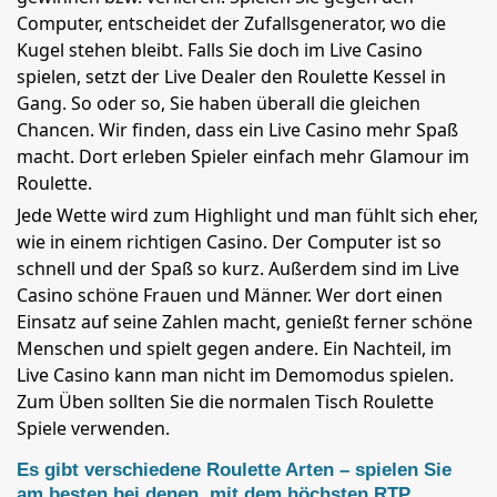
Computer, entscheidet der Zufallsgenerator, wo die
Kugel stehen bleibt. Falls Sie doch im Live Casino
spielen, setzt der Live Dealer den Roulette Kessel in
Gang. So oder so, Sie haben überall die gleichen
Chancen. Wir finden, dass ein Live Casino mehr Spaß
macht. Dort erleben Spieler einfach mehr Glamour im
Roulette.
Jede Wette wird zum Highlight und man fühlt sich eher,
wie in einem richtigen Casino. Der Computer ist so
schnell und der Spaß so kurz. Außerdem sind im Live
Casino schöne Frauen und Männer. Wer dort einen
Einsatz auf seine Zahlen macht, genießt ferner schöne
Menschen und spielt gegen andere. Ein Nachteil, im
Live Casino kann man nicht im Demomodus spielen.
Zum Üben sollten Sie die normalen Tisch Roulette
Spiele verwenden.
Es gibt verschiedene Roulette Arten – spielen Sie
am besten bei denen, mit dem höchsten RTP