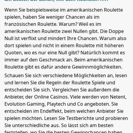
Wenn Sie beispielsweise im amerikanischen Roulette
spielen, haben Sie weniger Chancen als im
französischen Roulette. Warum? Weil es im
amerikanischen Roulette zwei Nullen gibt. Die Doppe
Null ist verflixt und mindert Ihre Chancen. Warum also
dort spielen und nicht in einem Roulette mit höheren
Quoten, wo es nur eine Null gibt? Natürlich kommt es
immer auf den Geschmack an. Beim amerikanischen
Roulette gibt es dafür andere Gewinnmöglichkeiten.
Schauen Sie sich verschiedene Möglichkeiten an, lesen
und lernen Sie die Regeln der Roulette Spiele und
entscheiden Sie sich. Vergleichen Sie außerdem die
Anbieter, der Online Casinos. Viele werden von Netent,
Evolution Gaming, Playtech und Co angeboten. Sie
entscheiden im Endeffekt, beim welchen Anbieter Sie
spielen möchten. Lesen Sie Testberichte und probieren
Sie unterschiedliche aus. So lässt sich am besten
feststellen, wo Sie die besten Gewinnchancen haben.