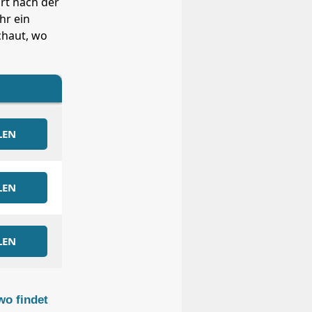
ort nach der
hr ein
chaut, wo
LEN
LEN
LEN
wo findet