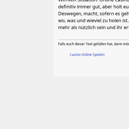
definitiv immer gut, aber holt 
Deswegen, macht, sofern es geht
wo, was und wieviel zu holen is
mehr als nützlich sein und ihr e
Falls euch dieser Text gefallen hat, dann möc
Casino Online Spielen