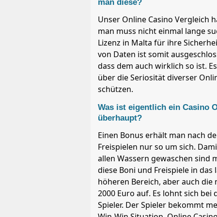
man diese?
Unser Online Casino Vergleich h
man muss nicht einmal lange such
Lizenz in Malta für ihre Sicherh
von Daten ist somit ausgeschlos
dass dem auch wirklich so ist. E
über die Seriosität diverser On
schützen.
Was ist eigentlich ein Casino
überhaupt?
Einen Bonus erhält man nach de
Freispielen nur so um sich. Dami
allen Wassern gewaschen sind 
diese Boni und Freispiele in das 
höheren Bereich, aber auch die 
2000 Euro auf. Es lohnt sich bei
Spieler. Der Spieler bekommt m
Win-Win Situation. Online Casino