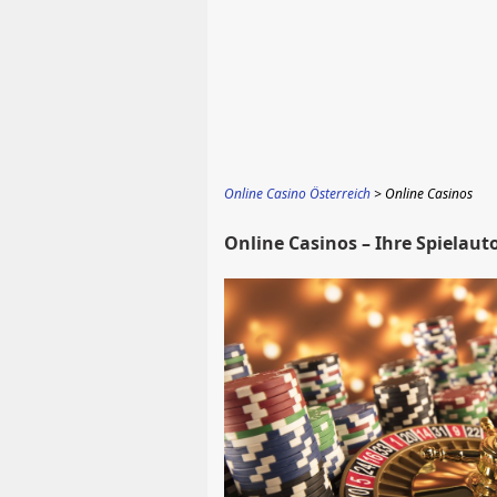
Online Casino Österreich
Online Casinos
Online Casinos – Ihre Spielau