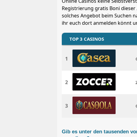
Online Casinos keine Selbstverst
Registrierung gratis Boni dieser 
solches Angebot beim Suchen na
ihr euch dort anmelden könnt un
TOP 3 CASINOS
1
2
3
Gib es unter den tausenden vo