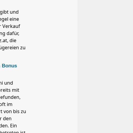
 gibt und
egel eine
er Verkauf
ng dafür,
.at, die
rügereien zu
n Bonus
ni und
reits mit
gefunden,
oft im
t von bis zu
ür den
den. Ein
betreten ist